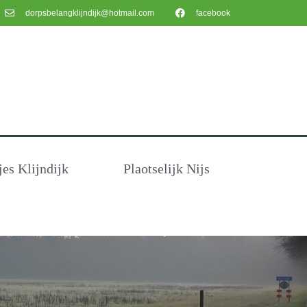
dorpsbelangklijndijk@hotmail.com
facebook
s Klijndijk
Plaotselijk Nijs