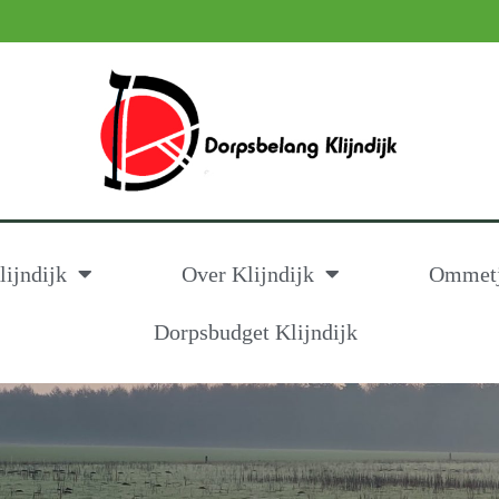
ijndijk
Over Klijndijk
Ommetje
Dorpsbudget Klijndijk