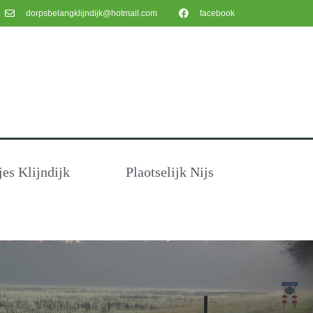
dorpsbelangklijndijk@hotmail.com
facebook
s Klijndijk
Plaotselijk Nijs