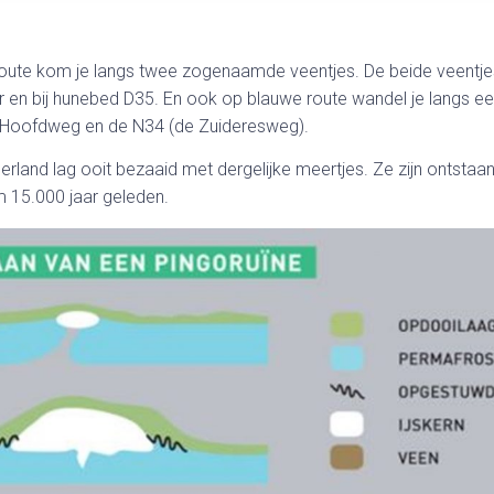
route kom je langs twee zogenaamde veentjes. De beide veentjes
 en bij hunebed D35. En ook op blauwe route wandel je langs een
e Hoofdweg en de N34 (de Zuideresweg).
and lag ooit bezaaid met dergelijke meertjes. Ze zijn ontstaan in
m 15.000 jaar geleden.