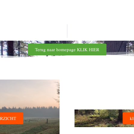
Terug naar homepage KLIK HIER
VERZICHT
k