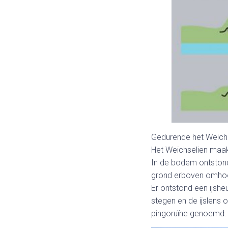
Gedurende het Weichse
Het Weichselien maakt
In de bodem ontstond
grond erboven omhoo
Er ontstond een ijshe
stegen en de ijslens 
pingoruïne genoemd. 