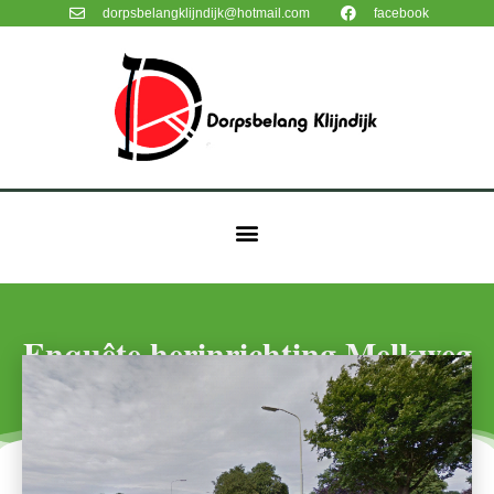
dorpsbelangklijndijk@hotmail.com
facebook
Enquête herinrichting Melkweg